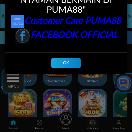
NYAMAN BERMAIN DI
PUMA88"
Customer Care PUMA88
HOT GAMES
SLOTS
LIVE CASINO
RACE
TOGEL
OL
FACEBOOK OFFICIAL
Game Populer
OK
GATES OF OLYMPUS POP
BANG GACOR 1000
NEZHA 2
MENU
FORTUNE GEMS 500
DJ BOOM BOOM
GATES OF OLYMPUS 1000
Beranda
Promosi
Masuk
Hub. Kami
Akun Saya