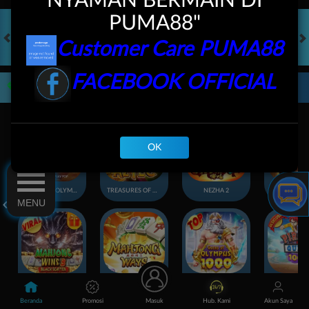
NYAMAN BERMAIN DI
PUMA88"
Customer Care PUMA88
HOT GAMES
SLOTS
LIVE CASINO
RACE
TOGEL
OL
FACEBOOK OFFICIAL
Game Populer
OK
GATES OF OLYMPUS POP
TREASURES OF AZTEC
NEZHA 2
MENU
MAHJONG WINS 3 – BLACK SCATTER
MAHJONG WAYS
GATES OF OLYMPUS 1000
Beranda
Promosi
Masuk
Hub. Kami
Akun Saya