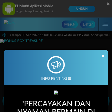
×
PUMA88 Aplikasi Mobile
UNDUH
Jangan tampilkan lagi hari ini
Masuk
Daftar
 15.00.00 sampai 30-Sep-2026 15.00.00. Selama waktu ini, PP Virtual Sports permai
×
INFO PENTING !!!
JACKPOT
PLAY
IDR
12,672,344,046
"PERCAYAKAN DAN