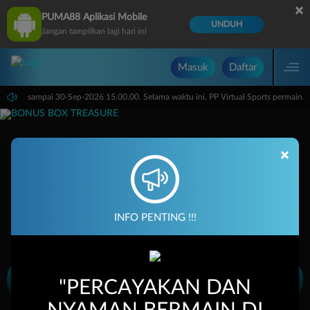
×
PUMA88 Aplikasi Mobile
UNDUH
Jangan tampilkan lagi hari ini
Masuk
Daftar
15.00.00 sampai 30-Sep-2026 15.00.00. Selama waktu ini, PP Virtual Sports permain
×
INFO PENTING !!!
JACKPOT
PLAY
IDR
12,675,478,926
"PERCAYAKAN DAN