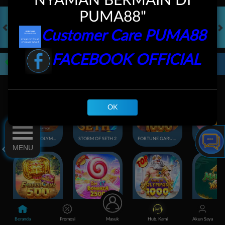
NYAMAN BERMAIN DI
PUMA88"
Customer Care PUMA88
HOT GAMES
SLOTS
LIVE CASINO
RACE
TOGEL
OL
FACEBOOK OFFICIAL
Game Populer
OK
GATES OF OLYMPUS POP
STORM OF SETH 2
FORTUNE GARUDA 1000
MENU
FORTUNE GEMS 500
SWEET BONANZA 2500
GATES OF OLYMPUS 1000
Beranda
Promosi
Masuk
Hub. Kami
Akun Saya