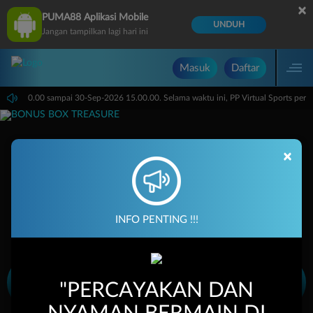
×
PUMA88 Aplikasi Mobile
UNDUH
Jangan tampilkan lagi hari ini
Masuk
Daftar
dari 15.00.00 sampai 30-Sep-2026 15.00.00. Selama waktu ini, PP Virtual Sports pe
×
INFO PENTING !!!
JACKPOT
PLAY
IDR
12,689,384,450
"PERCAYAKAN DAN