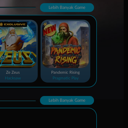
Lebih Banyak Game
Ze Zeus
Pandemic Rising
Hacksaw
Pragmatic Play
Lebih Banyak Game