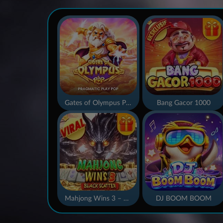
Gates of Olympus POP
Bang Gacor 1000
Mahjong Wins 3 – Black Scatter
DJ BOOM BOOM