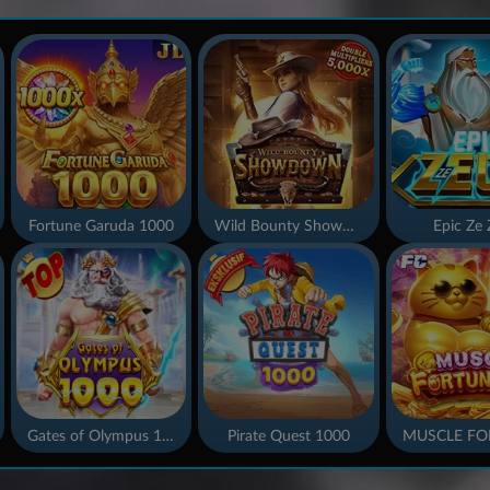
Fortune Garuda 1000
Wild Bounty Showdown
Epic Ze
Gates of Olympus 1000
Pirate Quest 1000