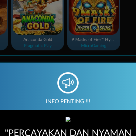
Anaconda Gold
9 Masks of Fire™ HyperSpins™
Pragmatic Play
MicroGaming
INFO PENTING !!!
"PERCAYAKAN DAN NYAMAN