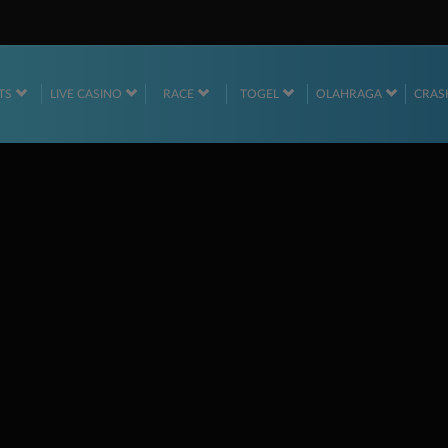
TS
LIVE CASINO
RACE
TOGEL
OLAHRAGA
CRAS