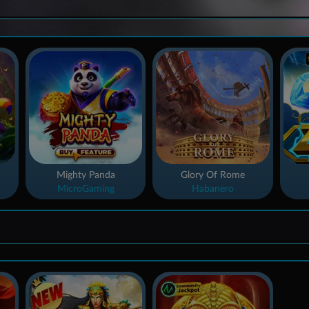
Mighty Panda
Glory Of Rome
MicroGaming
Habanero