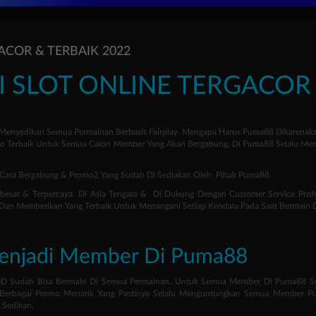
ACOR & TERBAIK 2022
I SLOT ONLINE TERGACOR
enyedikan Semua Permainan Berbasis Fairplay. Mengapa Harus Puma88 Dikarenaka
mo Terbaik Untuk Semua Calon Member Yang Akan Bergabung. Di Puma88 Selalu Me
 Cara Bergabung & Promo2 Yang Sudah Di Sediakan Oleh Pihak Puma88.
rbesar & Terpercaya Di Asia Tengara & Di Dukung Dengan Customer Service Profe
an Memberikan Yang Terbaik Untuk Menangani Setiap Kendala Pada Saat Bermain 
enjadi Member Di Puma88
ID Sudah Bisa Bermain Di Semua Permainan. Untuk Semua Member Di Puma88 Sel
Berbagai Promo Menarik Yang Pastinya Selalu Menguntungkan Semua Member
Sedikan.