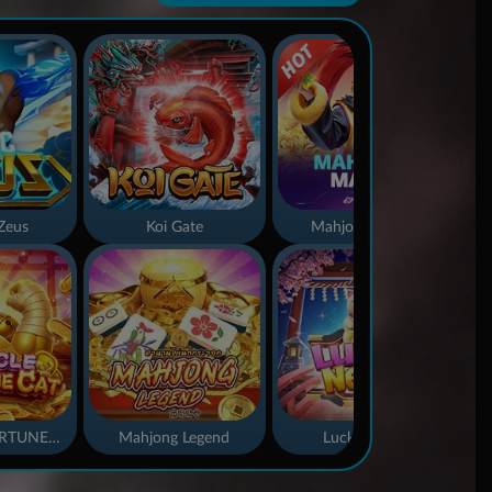
 Zeus
Koi Gate
Mahjong Magic
MUSCLE FORTUNE CAT
Mahjong Legend
Lucky Neko
C